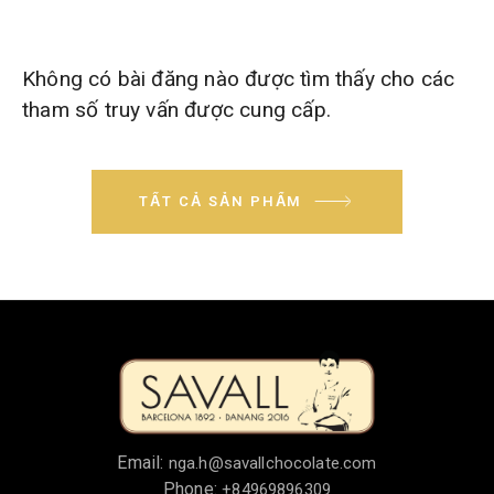
Không có bài đăng nào được tìm thấy cho các
tham số truy vấn được cung cấp.
TẤT CẢ SẢN PHẨM
Email:
nga.h@savallchocolate.com
Phone:
+84969896309