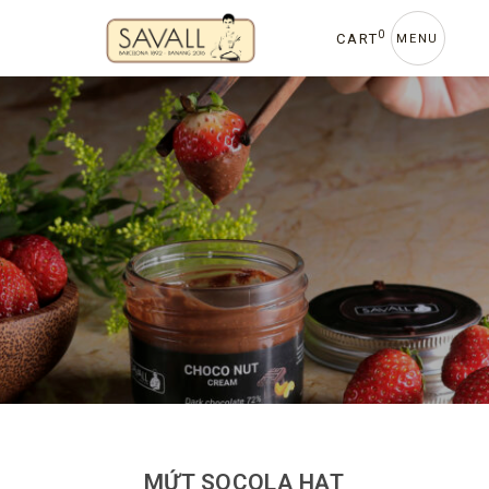
0
CART
MENU
MỨT SOCOLA HẠT