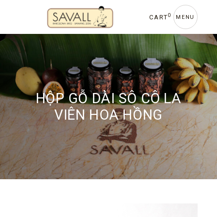
Skip
to
0
CART
MENU
the
content
HỘP GỖ DÀI SÔ CÔ LA
VIÊN HOA HỒNG