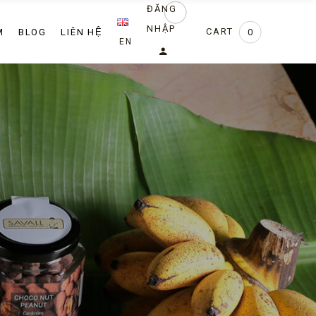
ĐĂNG
a
NHẬP
M
BLOG
LIÊN HỆ
CART
0
EN
ang trọng
a
miệng riêng
ang trọng
miệng riêng