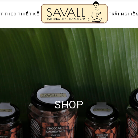
Khoá nếm Socol
T THEO THIẾT KẾ
TRẢI NGHIỆ
p
Show làm kẹo
Tiệc & Sự kiện s
Khoá nếm Socol
Thực đơn tráng 
p
Show làm kẹo
Tiệc & Sự kiện s
Thực đơn tráng 
SHOP