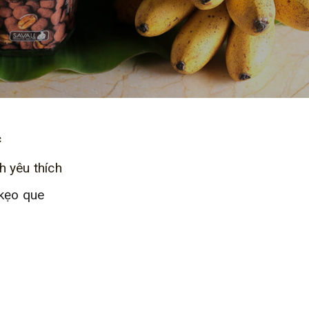
c
 yêu thích
 kẹo que