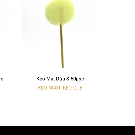
sc
Kẹo Mút Dừa S 50psc
KẸO NGỌT, KẸO QUE